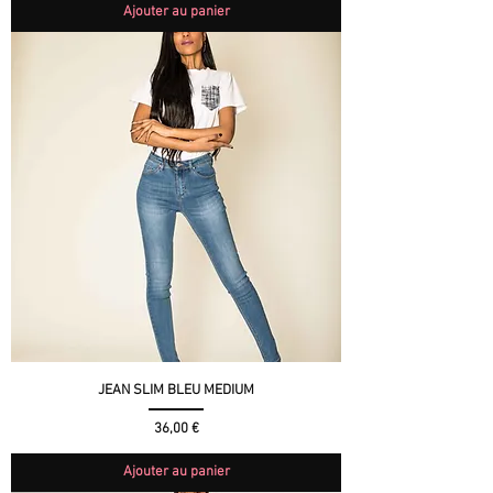
Ajouter au panier
JEAN SLIM BLEU MEDIUM
Prix
36,00 €
Ajouter au panier