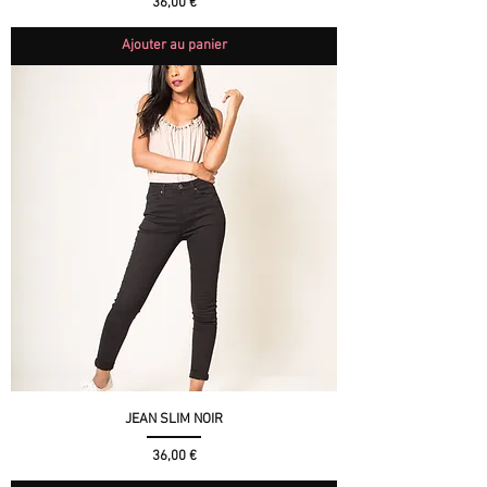
Prix
36,00 €
Ajouter au panier
JEAN SLIM NOIR
Prix
36,00 €